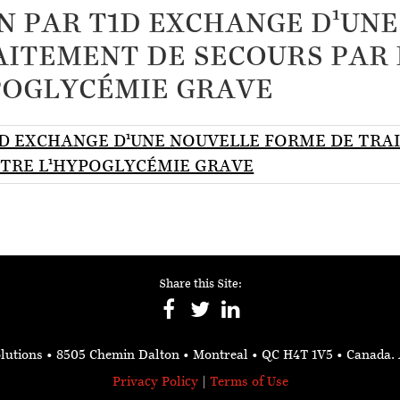
N PAR T1D EXCHANGE D¹UN
AITEMENT DE SECOURS PAR
POGLYCÉMIE GRAVE
D EXCHANGE D¹UNE NOUVELLE FORME DE TRA
NTRE L¹HYPOGLYCÉMIE GRAVE
Share this Site:
lutions
• 8505 Chemin Dalton • Montreal • QC H4T 1V5
• Canada.
Privacy Policy
|
Terms of Use