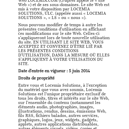
Web LOCEMIA.COM (ci-après appelé le « site
Web ») et de ses sous-domaines. Le site Web est
mis à votre disposition par LOCEMIA
SOLUTIONS, ULC. (appelée aussi « LOCEMIA
SOLUTIONS », « LS » ou « nous »).
Nous pouvons modifier de temps à autre les
présentes conditions d’utilisation en affichant
ces modifications sur le site Web. Celles-ci
s’appliqueront lors de toute nouvelle utilisation
du site. EN UTILISANT LE SITE WEB, VOUS
ACCEPTEZ ET CONVENEZ D’ÊTRE LIÉ PAR
LES PRÉSENTES CONDITIONS
D’UTILISATION, DANS LA MESURE OÙ ELLES
S’APPLIQUENT À VOTRE UTILISATION DU
SITE.
Date d’entrée en vigueur : 5 juin 2014
Droits de propriété
Entre vous et Locemia Solutions, à l’exception
du matériel que vous avez soumis, Locemia
Solutions est l’unique propriétaire exclusif de
tous les droits, titres et intérêts sur le site Web,
sur l’ensemble du contenu (notamment les
éléments audio, photographies, images,
illustrations, rendus, dessins, émissions Web,
fils RSS, fichiers balados, autres services,
graphiques, logos, jeux, widgets, gadgets,
applets, autres applications distribuables,
autres éléments visuels, vidéos, copies et