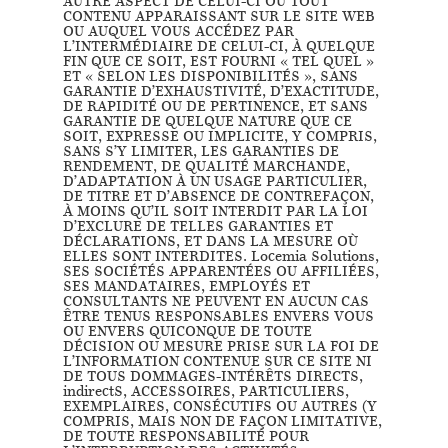
AUTRE ASPECT DE CELUI-CI OU TOUT
CONTENU APPARAISSANT SUR LE SITE WEB
OU AUQUEL VOUS ACCÉDEZ PAR
L’INTERMÉDIAIRE DE CELUI-CI, À QUELQUE
FIN QUE CE SOIT, EST FOURNI « TEL QUEL »
ET « SELON LES DISPONIBILITÉS », SANS
GARANTIE D’EXHAUSTIVITÉ, D’EXACTITUDE,
DE RAPIDITÉ OU DE PERTINENCE, ET SANS
GARANTIE DE QUELQUE NATURE QUE CE
SOIT, EXPRESSE OU IMPLICITE, Y COMPRIS,
SANS S’Y LIMITER, LES GARANTIES DE
RENDEMENT, DE QUALITÉ MARCHANDE,
D’ADAPTATION À UN USAGE PARTICULIER,
DE TITRE ET D’ABSENCE DE CONTREFAÇON,
À MOINS QU’IL SOIT INTERDIT PAR LA LOI
D’EXCLURE DE TELLES GARANTIES ET
DÉCLARATIONS, ET DANS LA MESURE OÙ
ELLES SONT INTERDITES. Locemia Solutions,
SES SOCIÉTÉS APPARENTÉES OU AFFILIÉES,
SES MANDATAIRES, EMPLOYÉS ET
CONSULTANTS NE PEUVENT EN AUCUN CAS
ÊTRE TENUS RESPONSABLES ENVERS VOUS
OU ENVERS QUICONQUE DE TOUTE
DÉCISION OU MESURE PRISE SUR LA FOI DE
L’INFORMATION CONTENUE SUR CE SITE NI
DE TOUS DOMMAGES-INTÉRÊTS DIRECTS,
indirectS, ACCESSOIRES, PARTICULIERS,
EXEMPLAIRES, CONSÉCUTIFS OU AUTRES (Y
COMPRIS, MAIS NON DE FAÇON LIMITATIVE,
DE TOUTE RESPONSABILITÉ POUR