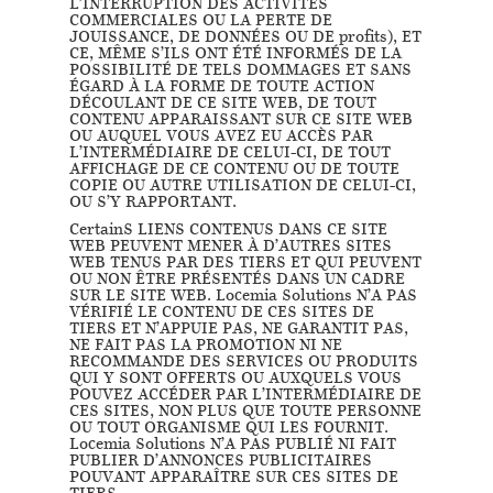
L’INTERRUPTION DES ACTIVITÉS
COMMERCIALES OU LA PERTE DE
JOUISSANCE, DE DONNÉES OU DE profits), ET
CE, MÊME S’ILS ONT ÉTÉ INFORMÉS DE LA
POSSIBILITÉ DE TELS DOMMAGES ET SANS
ÉGARD À LA FORME DE TOUTE ACTION
DÉCOULANT DE CE SITE WEB, DE TOUT
CONTENU APPARAISSANT SUR CE SITE WEB
OU AUQUEL VOUS AVEZ EU ACCÈS PAR
L’INTERMÉDIAIRE DE CELUI-CI, DE TOUT
AFFICHAGE DE CE CONTENU OU DE TOUTE
COPIE OU AUTRE UTILISATION DE CELUI-CI,
OU S’Y RAPPORTANT.
CertainS LIENS CONTENUS DANS CE SITE
WEB PEUVENT MENER À D’AUTRES SITES
WEB TENUS PAR DES TIERS ET QUI PEUVENT
OU NON ÊTRE PRÉSENTÉS DANS UN CADRE
SUR LE SITE WEB. Locemia Solutions N’A PAS
VÉRIFIÉ LE CONTENU DE CES SITES DE
TIERS ET N’APPUIE PAS, NE GARANTIT PAS,
NE FAIT PAS LA PROMOTION NI NE
RECOMMANDE DES SERVICES OU PRODUITS
QUI Y SONT OFFERTS OU AUXQUELS VOUS
POUVEZ ACCÉDER PAR L’INTERMÉDIAIRE DE
CES SITES, NON PLUS QUE TOUTE PERSONNE
OU TOUT ORGANISME QUI LES FOURNIT.
Locemia Solutions N’A PAS PUBLIÉ NI FAIT
PUBLIER D’ANNONCES PUBLICITAIRES
POUVANT APPARAÎTRE SUR CES SITES DE