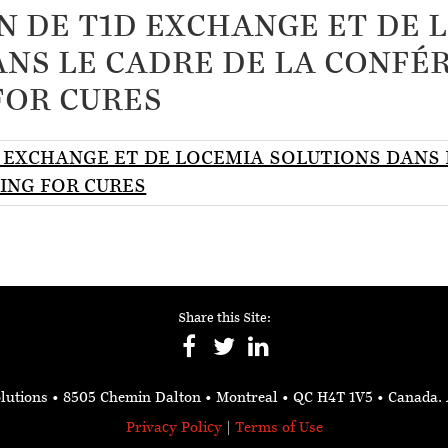
N DE T1D EXCHANGE ET DE 
ANS LE CADRE DE LA CONFÉ
FOR CURES
 EXCHANGE ET DE LOCEMIA SOLUTIONS DANS 
ING FOR CURES
Share this Site:
lutions
• 8505 Chemin Dalton • Montreal • QC H4T 1V5
• Canada.
Privacy Policy
|
Terms of Use